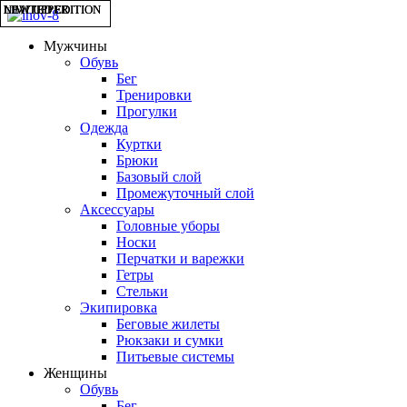
NEW UPPER
NEW UPPER
LIMITED EDITION
LIMITED EDITION
Мужчины
Обувь
Бег
Тренировки
Прогулки
Одежда
Куртки
Брюки
Базовый слой
Промежуточный слой
Аксессуары
Головные уборы
Носки
Перчатки и варежки
Гетры
Стельки
Экипировка
Беговые жилеты
Рюкзаки и сумки
Питьевые системы
Женщины
Обувь
Бег