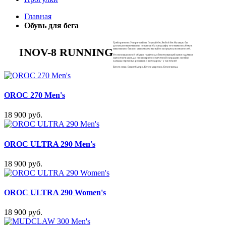
Главная
Обувь для бега
Трейлраннинг. Ультра-трейлы. Горный бег. Любой бег. На какую бы
дистанцию вы не вышли, по какому бы ландшафту не отважились бежать
INOV-8 RUNNING
максимально быстро, мы поможем вам выйти за пределы возможностей.
От инновационной обуви с графеном, обеспечивающей самое надёжное
сцепление в мире, до неоднократно отмеченной наградами линейки
одежды, передовых рюкзаков и аксессуаров, - у нас есть всё.
Бегите легко. Бегите быстро. Бегите уверенно. Бегите всегда.
OROC 270 Men's
18 900 руб.
OROC ULTRA 290 Men's
18 900 руб.
OROC ULTRA 290 Women's
18 900 руб.