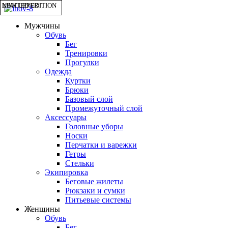
NEW UPPER
LIMITED EDITION
Мужчины
Обувь
Бег
Тренировки
Прогулки
Одежда
Куртки
Брюки
Базовый слой
Промежуточный слой
Аксессуары
Головные уборы
Носки
Перчатки и варежки
Гетры
Стельки
Экипировка
Беговые жилеты
Рюкзаки и сумки
Питьевые системы
Женщины
Обувь
Бег