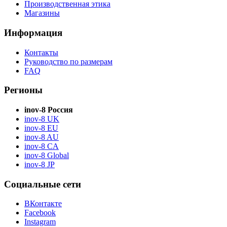
Производственная этика
Магазины
Информация
Контакты
Руководство по размерам
FAQ
Регионы
inov-8 Россия
inov-8 UK
inov-8 EU
inov-8 AU
inov-8 CA
inov-8 Global
inov-8 JP
Социальные сети
ВКонтакте
Facebook
Instagram