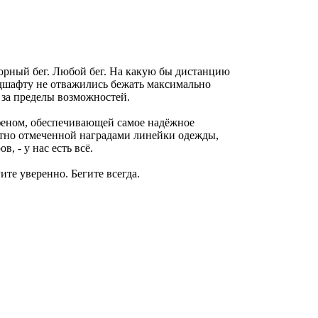
Горный бег. Любой бег. На какую бы дистанцию
дшафту не отважились бежать максимально
за пределы возможностей.
феном, обеспечивающей самое надёжное
атно отмеченной наградами линейки одежды,
, - у нас есть всё.
гите уверенно. Бегите всегда.