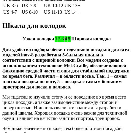
UK 3-6
UK 7-9
UK 10-12
UK 13+
US 4-7
US 8-10
US 11-13
US 14+
Шкала для колодок
Узкая колодка
1
2
3
4
5
Широкая колодка
Для удобства подбора обуви с идеальной посадкой для всех
моделей inov-8 разработана 5-бальная шкала в
соответствии с шириной колодки. Все модели созданы с
использованием технологии Met-Cradle, обеспечивающей
фиксацию средней части стопы для стабильной поддержки
во время бега. Различия – в области носка. Так, 1 – самая
плотная посадка по ноге, 5 – посадка с самым большим
простором для носка и пальцев.
Мы тщательно изучили стопу и её поведение во время всего
цикла походки, а также взаимодействие между стопой и
поверхностью. И использовали эти знания для разработки
данной шкалы. Хорошая посадка очень важна для техничной
обуви и влияет на качество занятий спортом, тренировок.
Чем ниже значение по шкале, тем более плотной посадкой