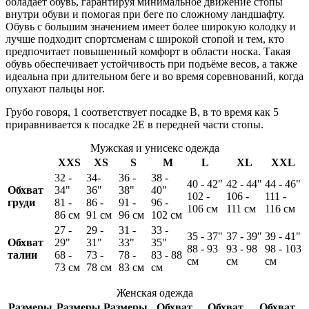
обладает обувь, гарантируя минимальное движение стопы
внутри обуви и помогая при беге по сложному ландшафту.
Обувь с большим значением имеет более широкую колодку и
лучше подходит спортсменам с широкой стопой и тем, кто
предпочитает повышенный комфорт в области носка. Такая
обувь обеспечивает устойчивость при подъёме весов, а также
идеальна при длительном беге и во время соревнований, когда
опухают пальцы ног.
Грубо говоря, 1 соответствует посадке В, в то время как 5
приравнивается к посадке 2E в передней части стопы.
Мужская и унисекс одежда
XXS
XS
S
M
L
XL
XXL
32 -
34-
36 -
38 -
40 - 42"
42 - 44"
44 - 46"
Обхват
34"
36"
38"
40"
102 -
106 -
111 -
груди
81 -
86 -
91 -
96 -
106 см
111 см
116 см
86 см
91 см
96 см
102 см
27 -
29 -
31 -
33 -
35 - 37"
37 - 39"
39 - 41"
Обхват
29"
31"
33"
35"
88 - 93
93 - 98
98 - 103
талии
68 -
73 -
78 -
83 - 88
см
см
см
73 см
78 см
83 см
см
Женская одежда
Размеры
Размеры
Размеры
Обхват
Обхват
Обхват