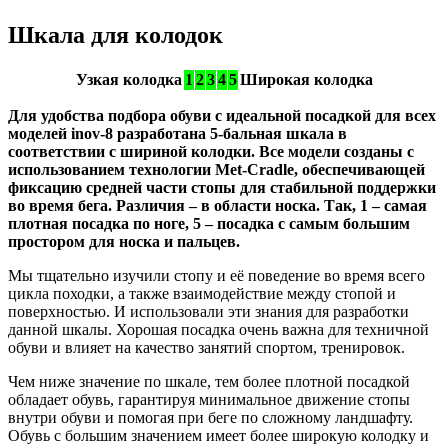
Шкала для колодок
Узкая колодка
1
2
3
4
5
Широкая колодка
Для удобства подбора обуви с идеальной посадкой для всех
моделей inov-8 разработана 5-бальная шкала в
соответствии с шириной колодки. Все модели созданы с
использованием технологии Met-Cradle, обеспечивающей
фиксацию средней части стопы для стабильной поддержки
во время бега. Различия – в области носка. Так, 1 – самая
плотная посадка по ноге, 5 – посадка с самым большим
простором для носка и пальцев.
Мы тщательно изучили стопу и её поведение во время всего
цикла походки, а также взаимодействие между стопой и
поверхностью. И использовали эти знания для разработки
данной шкалы. Хорошая посадка очень важна для техничной
обуви и влияет на качество занятий спортом, тренировок.
Чем ниже значение по шкале, тем более плотной посадкой
обладает обувь, гарантируя минимальное движение стопы
внутри обуви и помогая при беге по сложному ландшафту.
Обувь с большим значением имеет более широкую колодку и