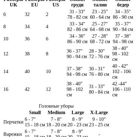
UK
EU
US
груди
талии
бедер
31 - 33"
23 - 25"
34 - 35"
6
32
2
78 - 82 см
60 - 64 см
86 - 90 см
33 - 34"
25 - 27"
35 - 37"
8
34
4
82 - 86 см
64 - 68 см
90 - 94 см
34 - 36"
27 - 28"
37 - 38"
10
36
6
86 - 90 см
68 - 72 см
94 - 98 см
38 - 40"
36 - 37"
28 - 30"
12
38
8
98 - 102
90 - 94 см
72 - 76 см
см
40 - 42"
37 - 38"
30 - 31"
14
40
10
102 - 106
94 - 98 см
76 - 80 см
см
38 - 40"
42 -44"
31 - 33"
16
42
12
98 - 102
106 - 110
80 - 84 см
см
см
Головные уборы
Small
Medium
Large
X-Large
6 - 7"
7 - 8"
8 - 9"
9 - 10"
Перчатки
15 - 18 см
18 - 20 см
20 - 23 см
23 - 25 см
6 - 7"
7 - 8"
8 - 9"
Варежки
-
15 - 18 см
18 - 20 см
20 - 23 см