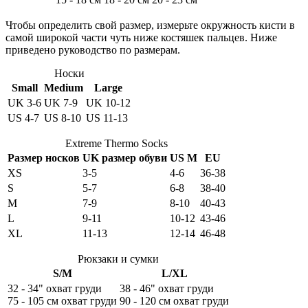
Чтобы определить свой размер, измерьте окружность кисти в
самой широкой части чуть ниже костяшек пальцев. Ниже
приведено руководство по размерам.
Носки
Small
Medium
Large
UK 3-6
UK 7-9
UK 10-12
US 4-7
US 8-10
US 11-13
Extreme Thermo Socks
Размер носков
UK размер обуви
US M
EU
XS
3-5
4-6
36-38
S
5-7
6-8
38-40
M
7-9
8-10
40-43
L
9-11
10-12
43-46
XL
11-13
12-14
46-48
Рюкзаки и сумки
S/M
L/XL
32 - 34" охват груди
38 - 46" охват груди
75 - 105 см охват груди
90 - 120 см охват груди