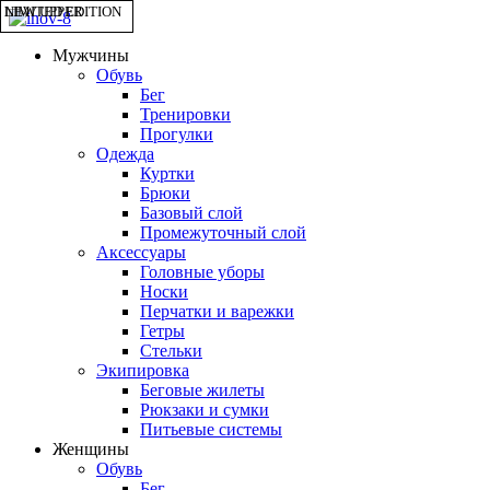
NEW UPPER
LIMITED EDITION
Мужчины
Обувь
Бег
Тренировки
Прогулки
Одежда
Куртки
Брюки
Базовый слой
Промежуточный слой
Аксессуары
Головные уборы
Носки
Перчатки и варежки
Гетры
Стельки
Экипировка
Беговые жилеты
Рюкзаки и сумки
Питьевые системы
Женщины
Обувь
Бег