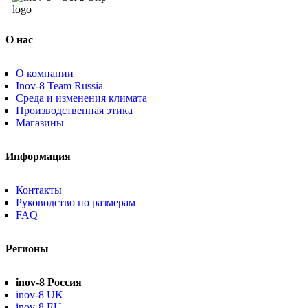
www.powermens.ru
info@dinamika.run
Режим работы: пн-пт - 09.00-18.00, сб - 09.00-17.00, вс - выходной
dinamika.run
Телефон: +7 (918) 587-14-81
Skype: PowerMens
О нас
О компании
Inov-8 Team Russia
Среда и изменения климата
Производственная этика
Магазины
Информация
Контакты
Руководство по размерам
FAQ
Регионы
inov-8 Россия
inov-8 UK
inov-8 EU