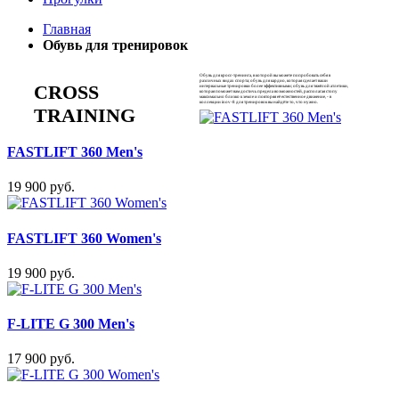
Главная
Обувь для тренировок
Обувь для кросс-тренинга, в которой вы можете попробовать себя в
различных видах спорта; обувь для кардио, которая сделает ваши
CROSS
интервальные тренировки более эффективными; обувь для тяжёлой атлетики,
которая поможет вам достичь предела возможностей, располагая стопу
максимально близко к земле и повторяя её естественное движение, - в
коллекции inov-8 для тренировок вы найдёте то, что нужно.
TRAINING
FASTLIFT 360 Men's
19 900 руб.
FASTLIFT 360 Women's
19 900 руб.
F-LITE G 300 Men's
17 900 руб.