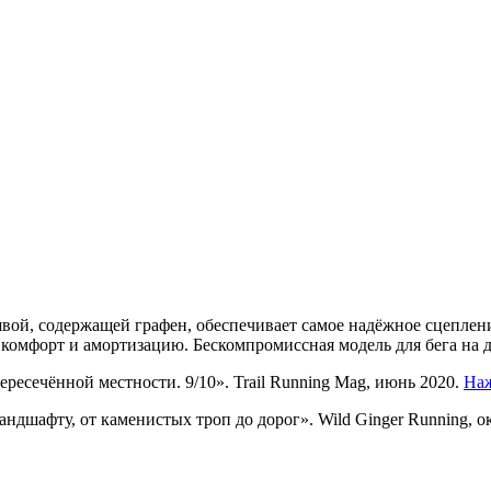
й, содержащей графен, обеспечивает самое надёжное сцеплен
й комфорт и амортизацию. Бескомпромиссная модель для бега н
ересечённой местности. 9/10». Trail Running Mag, июнь 2020.
Наж
ндшафту, от каменистых троп до дорог». Wild Ginger Running, о