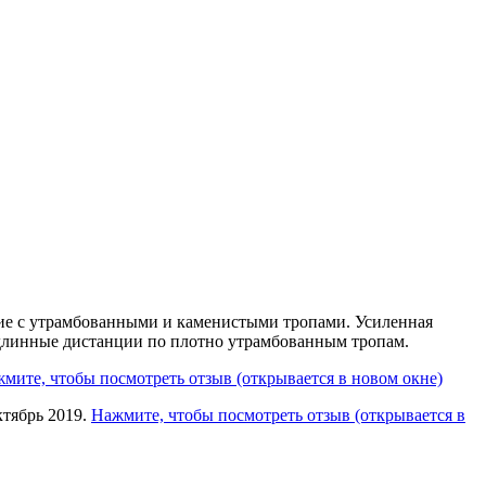
ие с утрамбованными и каменистыми тропами. Усиленная
а длинные дистанции по плотно утрамбованным тропам.
мите, чтобы посмотреть отзыв (открывается в новом окне)
ктябрь 2019.
Нажмите, чтобы посмотреть отзыв (открывается в