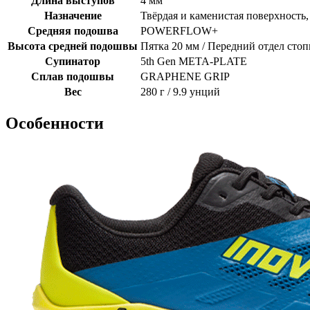
Длина выступов
4 мм
Назначение
Твёрдая и каменистая поверхность,
Средняя подошва
POWERFLOW+
Высота средней подошвы
Пятка 20 мм / Передний отдел сто
Супинатор
5th Gen META-PLATE
Сплав подошвы
GRAPHENE GRIP
Вес
280 г / 9.9 унций
Особенности