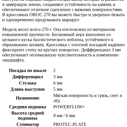
в замёрзшую землю, сохраняют устойчивость на камнях и
обеспечивают отличное сцепление с вязкими поверхностями.
В кроссовках OROC 270 вы можете быстро и уверенно бежать
и одновременно продумывать маршрут.
Модель весит всего 270 г. Она изготовлена из материалов
повышенной прочности. Бесшовный верх выполнен из
цельного куска баллистического нейлона, устойчивого к
образованию затяжек. Кроссовки с плотной посадкой надёжно
фиксируют стопу на крутых поворотах. Дифференциал 3 мм
обеспечивает оптимальную чувствительность к изменению
ландшафта.
Посадка по шкале
2
Дифференциал
3 мм
Стелька
6 мм
Длина выступов
5 мм
Мягкая поверхность и грязь, снег и
Назначение
лёд
Средняя подошва
POWERFLOW+
Высота средней
9 мм / 6 мм
подошвы
Супинатор
PROTEC-PLATE