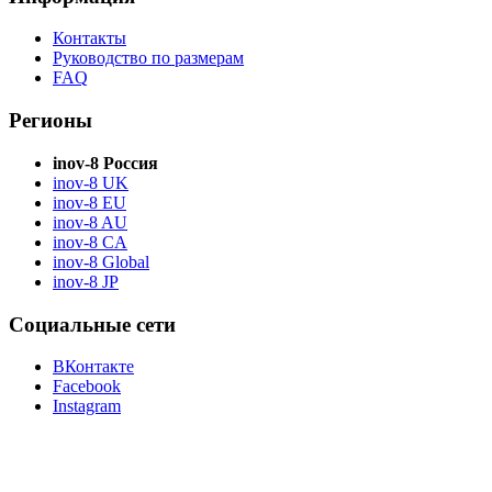
Контакты
Руководство по размерам
FAQ
Регионы
inov-8 Россия
inov-8 UK
inov-8 EU
inov-8 AU
inov-8 CA
inov-8 Global
inov-8 JP
Социальные сети
ВКонтакте
Facebook
Instagram