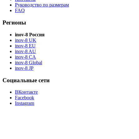
Руководство по размерам
FAQ
Регионы
inov-8 Россия
inov-8 UK
inov-8 EU
inov-8 AU
inov-8 CA
inov-8 Global
inov-8 JP
Социальные сети
ВКонтакте
Facebook
Instagram