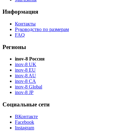
Информация
Контакты
Руководство по размерам
FAQ
Регионы
inov-8 Россия
inov-8 UK
inov-8 EU
inov-8 AU
inov-8 CA
inov-8 Global
inov-8 JP
Социальные сети
ВКонтакте
Facebook
Instagram