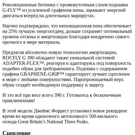
Революционные ботинки с промежуточным слоем подошвы
G-FLY™ из усиленной графеном пены, заряжают энергией
двигаться вперёд на длительных маршрутах.
Научно подтверждено, что инновационная пена обеспечивает
на 25% лучшую энергоотдачу, дольше сохраняет оптимальный
уровень отскока и амортизации благодаря внедрению самого
прочного в мире материала.
Предлагая абсолютно новую технологию амортизации,
ROCFLY G 390 обладают также уникальной системой
ADAPTER-FLEX™, реагируя и адаптируясь под поверхность
подобно обуви для трейлраннинга. Подошва с содержанием
графена GRAPHENE-GRIP™ гарантирует лучшее сцепление
в мире с любыми поверхностями. Паропроницаемый верх
обуви создаёт необходимую поддержку и защиту.
И это всё при весе всего 390 г. Готовьтесь к бесконечным
приключениям!
В этой модели Джеймс Форрест установил новое рекордное
время во время одиночного автономного 500-мильного
похода Great Britain’s National Three Peaks.
Сцепление