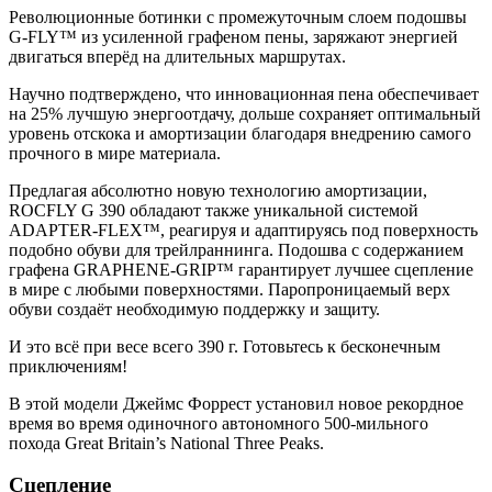
Революционные ботинки с промежуточным слоем подошвы
G-FLY™ из усиленной графеном пены, заряжают энергией
двигаться вперёд на длительных маршрутах.
Научно подтверждено, что инновационная пена обеспечивает
на 25% лучшую энергоотдачу, дольше сохраняет оптимальный
уровень отскока и амортизации благодаря внедрению самого
прочного в мире материала.
Предлагая абсолютно новую технологию амортизации,
ROCFLY G 390 обладают также уникальной системой
ADAPTER-FLEX™, реагируя и адаптируясь под поверхность
подобно обуви для трейлраннинга. Подошва с содержанием
графена GRAPHENE-GRIP™ гарантирует лучшее сцепление
в мире с любыми поверхностями. Паропроницаемый верх
обуви создаёт необходимую поддержку и защиту.
И это всё при весе всего 390 г. Готовьтесь к бесконечным
приключениям!
В этой модели Джеймс Форрест установил новое рекордное
время во время одиночного автономного 500-мильного
похода Great Britain’s National Three Peaks.
Сцепление