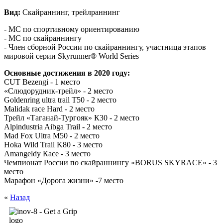
Вид:
Скайраннинг, трейлраннинг
- МC по спортивному ориентированию
- МС по скайраннингу
- Член сборной России по скайраннингу, участница этапов
мировой серии Skyrunner® World Series
Основные достижения в 2020 году:
CUT Bezengi - 1 место
«Слюдорудник-трейл» - 2 место
Goldenring ultra trail T50 - 2 место
Malidak race Hard - 2 место
Трейл «Таганай-Тургояк» К30 - 2 место
Alpindustria Aibga Trail - 2 место
Mad Fox Ultra M50 - 2 место
Hoka Wild Trail K80 - 3 место
Amangeldy Кace - 3 место
Чемпионат России по скайраннингу «BORUS SKYRACE» - 3
место
Марафон «Дорога жизни» -7 место
«
Назад