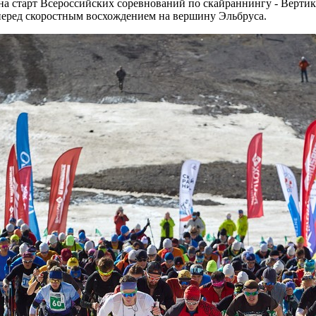
а старт Всероссийских соревнований по скайраннингу - Вертик
перед скоростным восхождением на вершину Эльбруса.