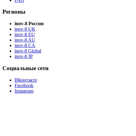
FAQ
Регионы
inov-8 Россия
inov-8 UK
inov-8 EU
inov-8 AU
inov-8 CA
inov-8 Global
inov-8 JP
Социальные сети
ВКонтакте
Facebook
Instagram