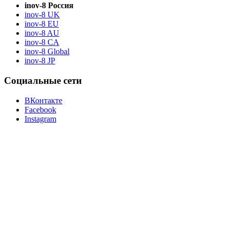
inov-8 Россия
inov-8 UK
inov-8 EU
inov-8 AU
inov-8 CA
inov-8 Global
inov-8 JP
Социальные сети
ВКонтакте
Facebook
Instagram