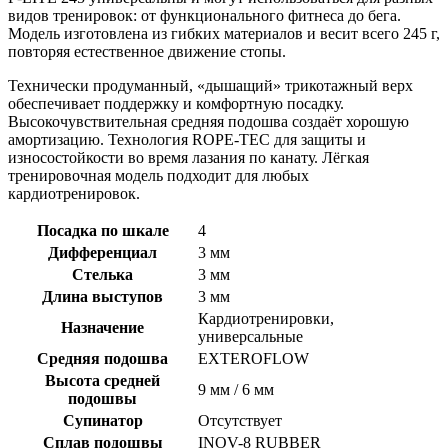
видов тренировок: от функционального фитнеса до бега.
Модель изготовлена из гибких материалов и весит всего 245 г,
повторяя естественное движение стопы.
Технически продуманный, «дышащий» трикотажный верх
обеспечивает поддержку и комфортную посадку.
Высокочувствительная средняя подошва создаёт хорошую
амортизацию. Технология ROPE-TEC для защиты и
износостойкости во время лазания по канату. Лёгкая
тренировочная модель подходит для любых
кардиотренировок.
Посадка по шкале
4
Дифференциал
3 мм
Стелька
3 мм
Длина выступов
3 мм
Кардиотренировки,
Назначение
универсальные
Средняя подошва
EXTEROFLOW
Высота средней
9 мм / 6 мм
подошвы
Супинатор
Отсутствует
Сплав подошвы
INOV-8 RUBBER