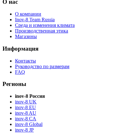
О нас
О компании
Inov-8 Team Russia
Среда и изменения климата
Производственная этика
Магазины
Информация
Контакты
Руководство по размерам
FAQ
Регионы
inov-8 Россия
inov-8 UK
inov-8 EU
inov-8 AU
inov-8 CA
inov-8 Global
inov-8 JP