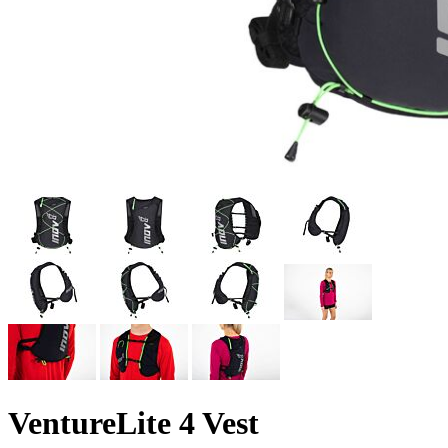
VentureLite 4 Vest