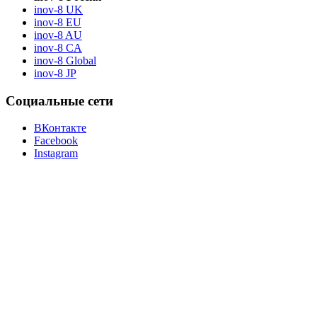
inov-8 UK
inov-8 EU
inov-8 AU
inov-8 CA
inov-8 Global
inov-8 JP
Социальные сети
ВКонтакте
Facebook
Instagram