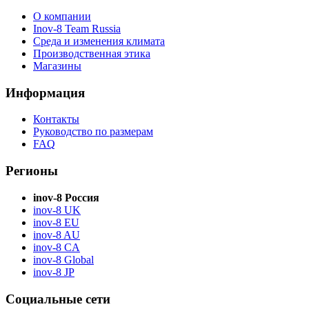
О компании
Inov-8 Team Russia
Среда и изменения климата
Производственная этика
Магазины
Информация
Контакты
Руководство по размерам
FAQ
Регионы
inov-8 Россия
inov-8 UK
inov-8 EU
inov-8 AU
inov-8 CA
inov-8 Global
inov-8 JP
Социальные сети